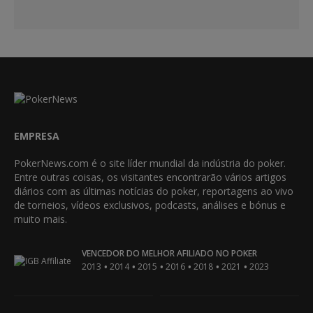
EMPRESA
PokerNews.com é o site líder mundial da indústria do poker.
Entre outras coisas, os visitantes encontrarão vários artigos
diários com as últimas notícias do poker, reportagens ao vivo
de torneios, vídeos exclusivos, podcasts, análises e bónus e
muito mais.
VENCEDOR DO MELHOR AFILIADO NO POKER
•
•
•
•
•
•
2013
2014
2015
2016
2018
2021
2023