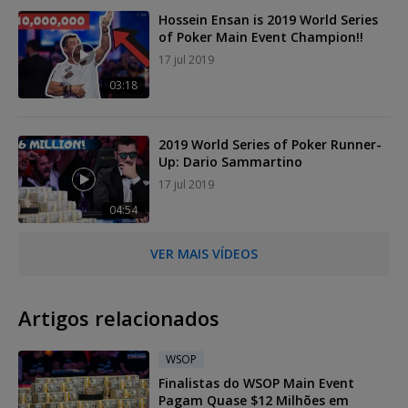
Hossein Ensan is 2019 World Series
of Poker Main Event Champion!!
17 jul 2019
03:18
2019 World Series of Poker Runner-
Up: Dario Sammartino
17 jul 2019
04:54
VER MAIS VÍDEOS
Artigos relacionados
WSOP
Finalistas do WSOP Main Event
Pagam Quase $12 Milhões em