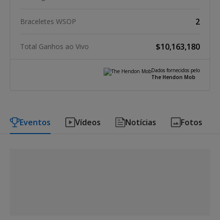
2
Braceletes WSOP
$10,163,180
Total Ganhos ao Vivo
Dados fornecidos pelo
The Hendon Mob
Eventos
Vídeos
Notícias
Fotos