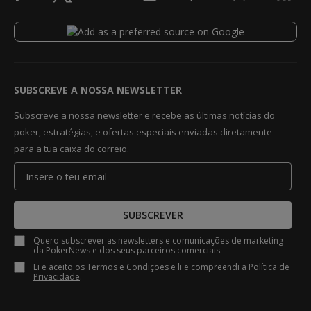
SUBSCREVE A NOSSA NEWSLETTER
Subscreve a nossa newsletter e recebe as últimas notícias do
poker, estratégias, e ofertas especiais enviadas diretamente
para a tua caixa do correio.
SUBSCREVER
Quero subscrever as newsletters e comunicações de marketing
da PokerNews e dos seus parceiros comerciais.
Li e aceito os
Termos e Condições
e li e compreendi a
Política de
Privacidade
.