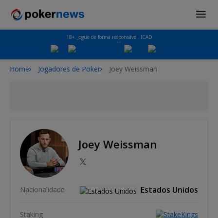
18+. Jogue de forma responsável. ICAD
Home
Jogadores de Poker
Joey Weissman
Joey Weissman
Estados Unidos
Nacionalidade
Staking