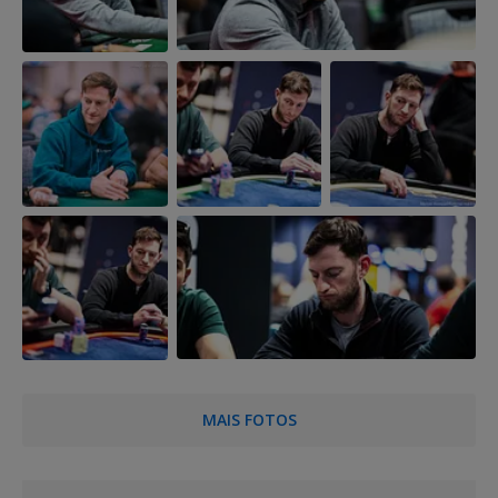
MAIS FOTOS