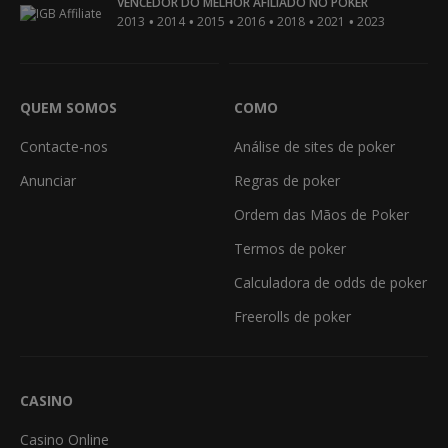
VENCEDOR DO MELHOR AFILIADO NO POKER
•
•
•
•
•
•
2013
2014
2015
2016
2018
2021
2023
QUEM SOMOS
COMO
Contacte-nos
Análise de sites de poker
Anunciar
Regras de poker
Ordem das Mãos de Poker
Termos de poker
Calculadora de odds de poker
Freerolls de poker
CASINO
Casino Online