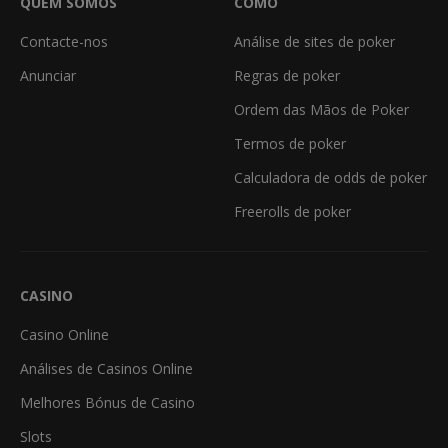
QUEM SOMOS
COMO
Contacte-nos
Análise de sites de poker
Anunciar
Regras de poker
Ordem das Mãos de Poker
Termos de poker
Calculadora de odds de poker
Freerolls de poker
CASINO
Casino Online
Análises de Casinos Online
Melhores Bónus de Casino
Slots