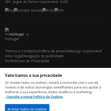
18+. Jogue de forma responsável. ICAD
Portugal
Termos e Condições
Política de privacidade
Jogo responsável
Aviso legal
Divulgação de publicidade
Preferências de Privacidade
© 2003-2026 iBus Media Limited. Todos os direitos
Valorizamos a sua privacidade
reservados. Este material não pode ser reproduzido, exibido,
modificado ou distribuído sem a autorização prévia e expressa
Se ‘Aceitar todos os cookies’, estará a concordar com o uso de
por escrito do detentor dos direitos autorais.
cookies e de outras tecnologias semelhantes para nos ajudar a
iBus Media Limited, 33-37 Athol Street IM1 1LB -Douglas -Isle
melhorar a sua experiência, dados analíticos e marketing.
of Man
Consulte a nossa Política de Cookies
Aceitar todos os cookies