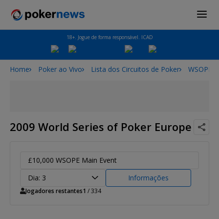
18+. Jogue de forma responsável. ICAD
Home
Poker ao Vivo
Lista dos Circuitos de Poker
WSOPE
2009 World Series of Poker Europe
£10,000 WSOPE Main Event
Dia: 3
Informações
Jogadores restantes
1
/ 334