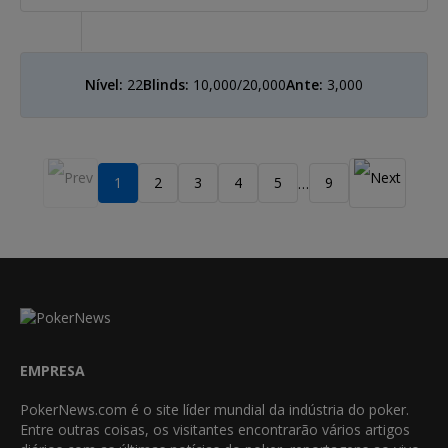
Nível:
22
Blinds:
10,000/20,000
Ante:
3,000
1
2
3
4
5
9
…
EMPRESA
PokerNews.com é o site líder mundial da indústria do poker.
Entre outras coisas, os visitantes encontrarão vários artigos