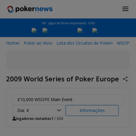
18+. Jogue de forma responsável. ICAD
Home
Poker ao Vivo
Lista dos Circuitos de Poker
WSOPE
2009 World Series of Poker Europe
£10,000 WSOPE Main Event
Dia: 4
Informações
Jogadores restantes
1
/ 334