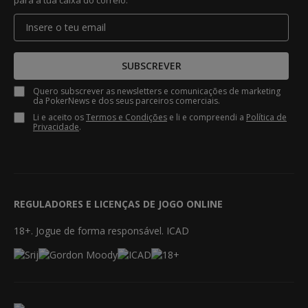
SUBSCREVER
Quero subscrever as newsletters e comunicações de marketing
da PokerNews e dos seus parceiros comerciais.
Li e aceito os
Termos e Condições
e li e compreendi a
Política de
Privacidade
.
REGULADORES E LICENÇAS DE JOGO ONLINE
18+. Jogue de forma responsável. ICAD