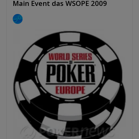
Main Event das WSOPE 2009