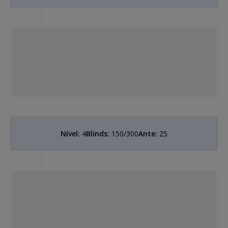
Nível:
4
Blinds:
150/300
Ante:
25