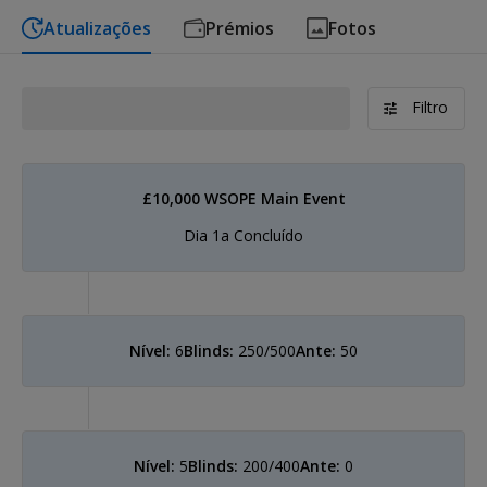
Atualizações
Prémios
Fotos
Filtro
£10,000 WSOPE Main Event
Dia 1a Concluído
Nível:
6
Blinds:
250/500
Ante:
50
Nível:
5
Blinds:
200/400
Ante:
0