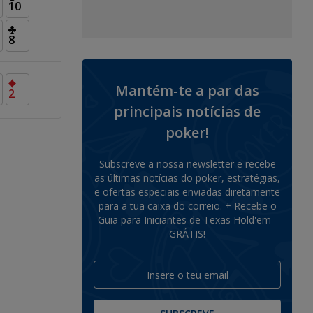
10
8
Mantém-te a par das
2
principais notícias de
poker!
Subscreve a nossa newsletter e recebe
as últimas notícias do poker, estratégias,
e ofertas especiais enviadas diretamente
para a tua caixa do correio. + Recebe o
Guia para Iniciantes de Texas Hold'em -
GRÁTIS!