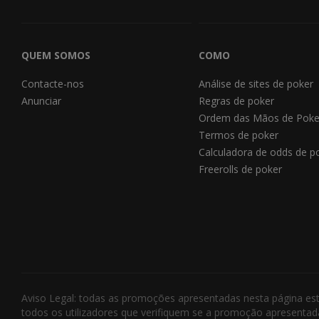
QUEM SOMOS
COMO
Contacte-nos
Análise de sites de poker
Anunciar
Regras de poker
Ordem das Mãos de Poke
Termos de poker
Calculadora de odds de p
Freerolls de poker
Aviso Legal: todas as promoções apresentadas nesta página 
todos os utilizadores que verifiquem se a promoção apresentad