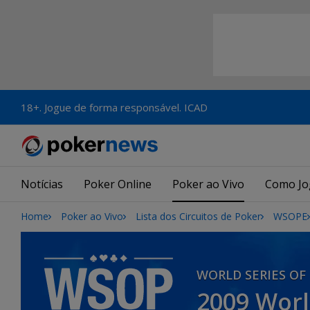
18+. Jogue de forma responsável. ICAD
Notícias
Poker Online
Poker ao Vivo
Como Jo
Home
Poker ao Vivo
Lista dos Circuitos de Poker
WSOPE
WORLD SERIES OF
2009 Worl