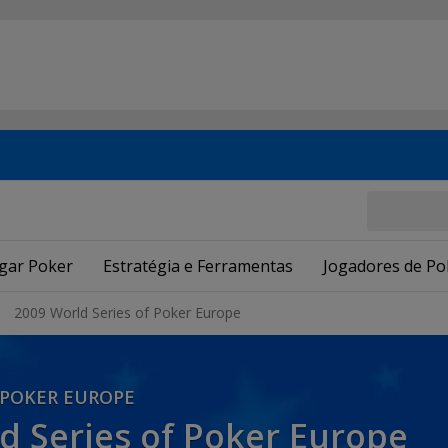
gar Poker
Estratégia e Ferramentas
Jogadores de Po
2009 World Series of Poker Europe
 POKER EUROPE
d Series of Poker Europe