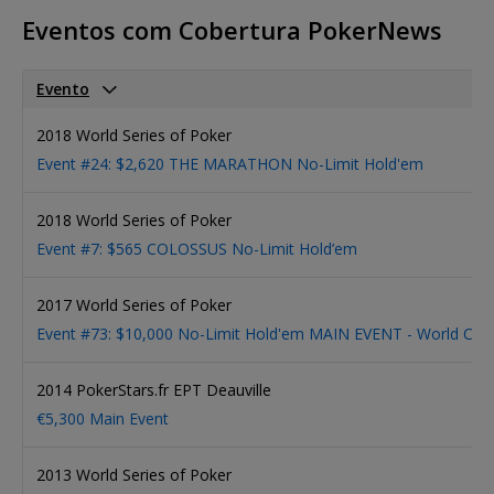
Eventos com Cobertura PokerNews
Evento
2018 World Series of Poker
Event #24: $2,620 THE MARATHON No-Limit Hold'em
2018 World Series of Poker
Event #7: $565 COLOSSUS No-Limit Hold’em
2017 World Series of Poker
Event #73: $10,000 No-Limit Hold'em MAIN EVENT - World Cha
2014 PokerStars.fr EPT Deauville
€5,300 Main Event
2013 World Series of Poker