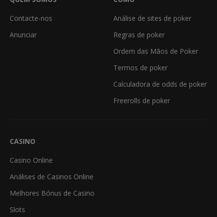
Contacte-nos
Análise de sites de poker
Anunciar
Regras de poker
Ordem das Mãos de Poker
Termos de poker
Calculadora de odds de poker
Freerolls de poker
CASINO
Casino Online
Análises de Casinos Online
Melhores Bónus de Casino
Slots