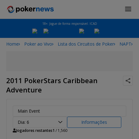
18+. Jogue de forma responsável. ICAD
Home
Poker ao Vivo
Lista dos Circuitos de Poker
NAPT
2011 PokerStars Caribbean
Adventure
Main Event
Dia: 6
Informações
Jogadores restantes
1
/ 1,560