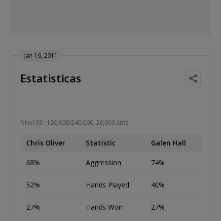
Jan 16, 2011
Estatisticas
Nível 33 : 120,000/240,000, 20,000 ante
Chris Oliver
Statistic
Galen Hall
68%
Aggression
74%
52%
Hands Played
40%
27%
Hands Won
27%