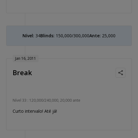
Nível:
34
Blinds:
150,000/300,000
Ante:
25,000
Jan 16, 2011
Break
Nível 33 : 120,000/240,000, 20,000 ante
Curto intervalo! Até já!