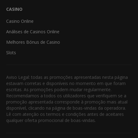
CASINO
Casino Online
Análises de Casinos Online
Melhores Bónus de Casino
Slots
Aviso Legal: todas as promoções apresentadas nesta página
estavam corretas e disponíveis no momento em que foram
escritas. As promoções podem mudar regularmente.
Recomendamos a todos os utilizadores que verifiquem se a
promoção apresentada corresponde à promoção mais atual
disponível, clicando na página de boas-vindas da operadora.
Lê com atenção os termos e condições antes de aceitares
qualquer oferta promocional de boas-vindas.