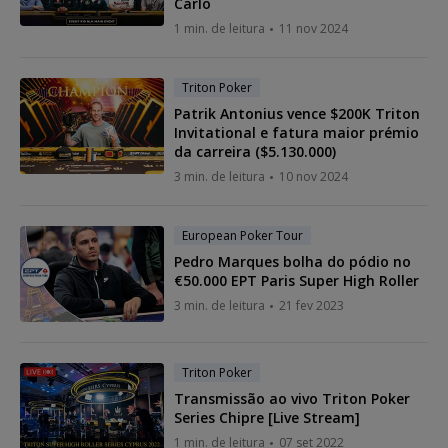
Carlo
1 min. de leitura
11 nov 2024
Triton Poker
Patrik Antonius vence $200K Triton
Invitational e fatura maior prémio
da carreira ($5.130.000)
3 min. de leitura
10 nov 2024
European Poker Tour
Pedro Marques bolha do pódio no
€50.000 EPT Paris Super High Roller
3 min. de leitura
21 fev 2023
Triton Poker
Transmissão ao vivo Triton Poker
Series Chipre [Live Stream]
1 min. de leitura
07 set 2022