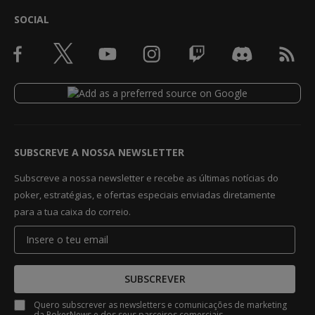
SOCIAL
SUBSCREVE A NOSSA NEWSLETTER
Subscreve a nossa newsletter e recebe as últimas notícias do
poker, estratégias, e ofertas especiais enviadas diretamente
para a tua caixa do correio.
SUBSCREVER
Quero subscrever as newsletters e comunicações de marketing
da PokerNews e dos seus parceiros comerciais.