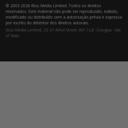
© 2003-2026 iBus Media Limited. Todos os direitos
reservados. Este material não pode ser reproduzido, exibido,
modificado ou distribuído sem a autorização prévia e expressa
por escrito do detentor dos direitos autorais.
iBus Media Limited, 33-37 Athol Street IM1 1LB -Douglas -Isle
of Man