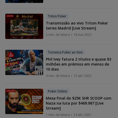
Triton Poker
Transmissão ao vivo Triton Poker
Series Madrid [Live Stream]
2 min. de leitura
18 mai 2022
Torneios Poker ao Vivo
Phil Ivey fatura 2 títulos e quase $3
milhões em prémios em menos de
10 dias
4 min. de leitura
13 abr 2022
Poker Online
Mesa Final do $25K SHR SCOOP com
Naza na luta por $469.987 [Live
Stream]
1 min. de leitura
14 abr 2021