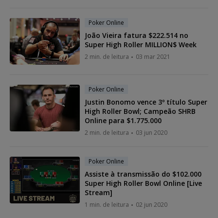
Poker Online
João Vieira fatura $222.514 no
Super High Roller MILLION$ Week
2 min. de leitura
03 mar 2021
Poker Online
Justin Bonomo vence 3º título Super
High Roller Bowl; Campeão SHRB
Online para $1.775.000
2 min. de leitura
03 jun 2020
Poker Online
Assiste à transmissão do $102.000
Super High Roller Bowl Online [Live
Stream]
1 min. de leitura
02 jun 2020