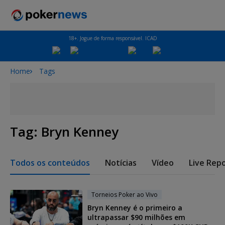
18+. Jogue de forma responsável. ICAD
Home
Tags
Tag:
Bryn Kenney
Todos os conteúdos
Notícias
Vídeo
Live Rep
Torneios Poker ao Vivo
Bryn Kenney é o primeiro a
ultrapassar $90 milhões em