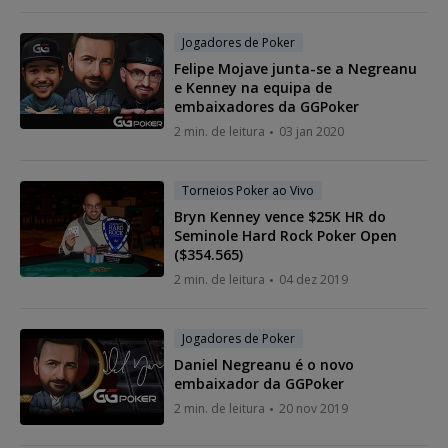
Jogadores de Poker
Felipe Mojave junta-se a Negreanu
e Kenney na equipa de
embaixadores da GGPoker
2 min. de leitura
03 jan 2020
Torneios Poker ao Vivo
Bryn Kenney vence $25K HR do
Seminole Hard Rock Poker Open
($354.565)
2 min. de leitura
04 dez 2019
Jogadores de Poker
Daniel Negreanu é o novo
embaixador da GGPoker
2 min. de leitura
20 nov 2019