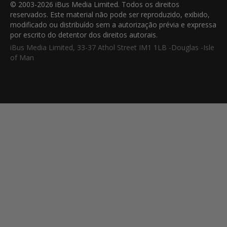
© 2003-2026 iBus Media Limited. Todos os direitos
reservados. Este material não pode ser reproduzido, exibido,
modificado ou distribuído sem a autorização prévia e expressa
por escrito do detentor dos direitos autorais.
iBus Media Limited, 33-37 Athol Street IM1 1LB -Douglas -Isle
of Man