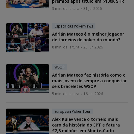
prémios após título em $100K SHR
3 min. de leitura
31 jul 2026
Específicas PokerNews
Adrián Mateos é o melhor jogador
de torneios de poker do mundo?
8 min. de leitura
23 jun 2026
WSOP
Adrian Mateos faz história como o
mais jovem de sempre a conquistar
seis braceletes WSOP
5 min. de leitura
16 jun 2026
European Poker Tour
Alex Kulev vence o torneio mais
caro da história do EPT e fatura
€2,8 milhões em Monte-Carlo