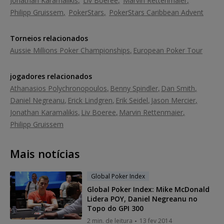
Jonathan Karamalikis
Liv Boeree
Marvin Rettenmaier
Philipp Gruissem
PokerStars
PokerStars Caribbean Advent
Torneios relacionados
Aussie Millions Poker Championships
European Poker Tour
jogadores relacionados
Athanasios Polychronopoulos
Benny Spindler
Dan Smith
Daniel Negreanu
Erick Lindgren
Erik Seidel
Jason Mercier
Jonathan Karamalikis
Liv Boeree
Marvin Rettenmaier
Philipp Gruissem
Mais notícias
Global Poker Index
Global Poker Index: Mike McDonald
Lidera POY, Daniel Negreanu no
Topo do GPI 300
2 min. de leitura
13 fev 2014