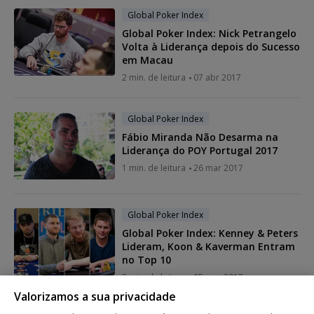
Global Poker Index
Global Poker Index: Nick Petrangelo
Volta à Liderança depois do Sucesso
em Macau
2 min. de leitura
07 abr 2017
Global Poker Index
Fábio Miranda Não Desarma na
Liderança do POY Portugal 2017
1 min. de leitura
26 mar 2017
Global Poker Index
Global Poker Index: Kenney & Peters
Lideram, Koon & Kaverman Entram
no Top 10
3 min. de leitura
05 mar 2017
Valorizamos a sua privacidade