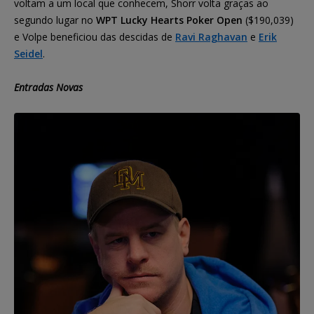
voltam a um local que conhecem, Shorr volta graças ao
segundo lugar no
WPT Lucky Hearts Poker Open
($190,039)
e Volpe beneficiou das descidas de
Ravi Raghavan
e
Erik
Seidel
.
Entradas Novas