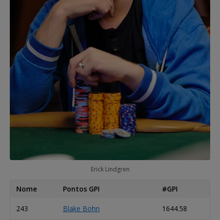
Erick Lindgren
Nome
Pontos GPI
#GPI
243
Blake Bohn
1644.58