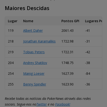
Maiores Descidas
Lugar
Nome
Pontos GPI
Lugares Perd
119
Albert Daher
2061.43
-41
218
Jonathan Karamalikis
1722.98
-31
219
Tobias Peters
1722.31
-42
204
Andrey Shatilov
1748.75
-38
254
Manig Loeser
1627.39
-84
255
Benny Spindler
1623.90
-36
Recebe todas as notícias da PokerNews através das redes
sociais. Segue-nos no
Twitter
e no
Facebook!