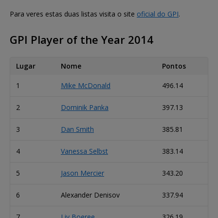
Para veres estas duas listas visita o site
oficial do GPI
.
GPI Player of the Year 2014
Lugar
Nome
Pontos
1
Mike McDonald
496.14
2
Dominik Panka
397.13
3
Dan Smith
385.81
4
Vanessa Selbst
383.14
5
Jason Mercier
343.20
6
Alexander Denisov
337.94
7
Liv Boeree
326.19