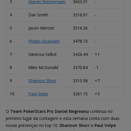
3
Marvin Rettenmaier
3663.31
-
4
Dan Smith
3516.91
-
5
Jason Mercier
3516.36
-
6
Philipp Gruissem
3478.73
-
7
Vanessa Selbst
3426.44
+1
8
Mike McDonald
3370.84
-1
9
Shannon Shorr
3315.58
+7
10
Paul Volpe
3261.15
+3
O
Team PokerStars Pro Daniel Negreanu
continua no
primeiro lugar da contagem e esta semana conta com duas
novas presenças no top 10.
Shannon Shorr
e
Paul Volpe