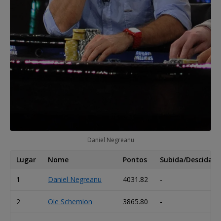
Daniel Negreanu
Lugar
Nome
Pontos
Subida/Descida
1
Daniel Negreanu
4031.82
-
2
Ole Schemion
3865.80
-