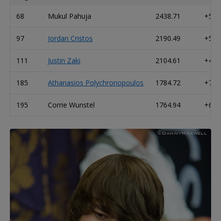
68
Mukul Pahuja
2438.71
+59
97
Jordan Cristos
2190.49
+56
111
Justin Zaki
2104.61
+46
185
Athanasios Polychronopoulos
1784.72
+77
195
Corrie Wunstel
1764.94
+62