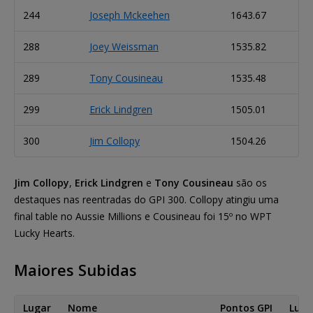
244
Joseph Mckeehen
1643.67
288
Joey Weissman
1535.82
289
Tony Cousineau
1535.48
299
Erick Lindgren
1505.01
300
Jim Collopy
1504.26
Jim Collopy
,
Erick Lindgren
e
Tony Cousineau
são os
destaques nas reentradas do GPI 300. Collopy atingiu uma
final table no Aussie Millions e Cousineau foi 15º no WPT
Lucky Hearts.
Maiores Subidas
Lugar
Nome
Pontos GPI
Luga