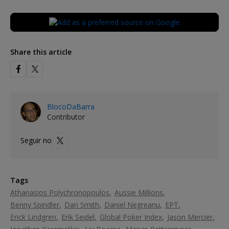
Share this article
BlocoDaBarra
Contributor
Seguir no
Tags
Athanasios Polychronopoulos
Aussie Millions
Benny Spindler
Dan Smith
Daniel Negreanu
EPT
Erick Lindgren
Erik Seidel
Global Poker Index
Jason Mercier