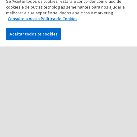
Se ‘Aceitar todos os cookies’, estará a concordar com o uso de
Global Poker Index
cookies e de outras tecnologias semelhantes para nos ajudar a
Fábio Miranda Novo Líder no POY
melhorar a sua experiência, dados analíticos e marketing.
Portugal 2017
Consulte a nossa Política de Cookies
1 min. de leitura
03 mar 2017
Aceitar todos os cookies
Mostrar mais posts
EMPRESA
PokerNews.com é o site líder mundial da indústria do poker.
Entre outras coisas, os visitantes encontrarão vários artigos
diários com as últimas notícias do poker, reportagens ao vivo
de torneios, vídeos exclusivos, podcasts, análises e bónus e
muito mais.