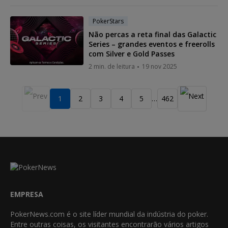
PokerStars
Não percas a reta final das Galactic
Series – grandes eventos e freerolls
com Silver e Gold Passes
2 min. de leitura
19 nov 2025
1
2
3
4
5
462
…
EMPRESA
PokerNews.com é o site líder mundial da indústria do poker.
Entre outras coisas, os visitantes encontrarão vários artigos