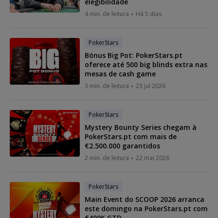
elegibilidade
4 min. de leitura
Há 5 dias
PokerStars
Bónus Big Pot: PokerStars.pt
oferece até 500 big blinds extra nas
mesas de cash game
3 min. de leitura
23 jul 2026
PokerStars
Mystery Bounty Series chegam à
PokerStars.pt com mais de
€2.500.000 garantidos
2 min. de leitura
22 mai 2026
PokerStars
Main Event do SCOOP 2026 arranca
este domingo na PokerStars.pt com
€400K GTD