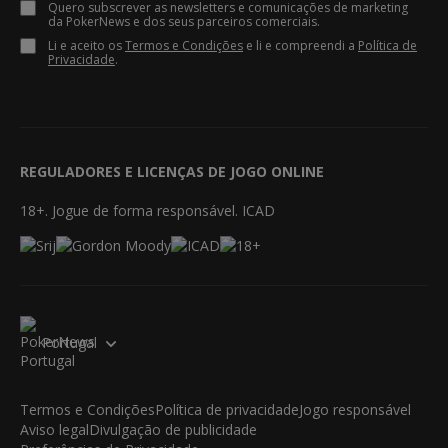
Quero subscrever as newsletters e comunicações de marketing
da PokerNews e dos seus parceiros comerciais.
Li e aceito os
Termos e Condições
e li e compreendi a
Política de
Privacidade
.
REGULADORES E LICENÇAS DE JOGO ONLINE
18+. Jogue de forma responsável. ICAD
Portugal
Termos e Condições
Política de privacidade
Jogo responsável
Aviso legal
Divulgação de publicidade