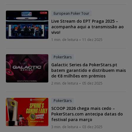
European Poker Tour
Live Stream do EPT Praga 2025 –
acompanha aqui a transmissão ao
vivo!
1 min. de leitura
11 dez 2025
PokerStars
Galactic Series da PokerStars.pt
batem garantido e distribuem mais
de €8 milhões em prémios
2 min. de leitura
05 dez 2025
PokerStars
SCOOP 2026 chega mais cedo –
PokerStars.com antecipa datas do
festival para março
3 min. de leitura
03 dez 2025