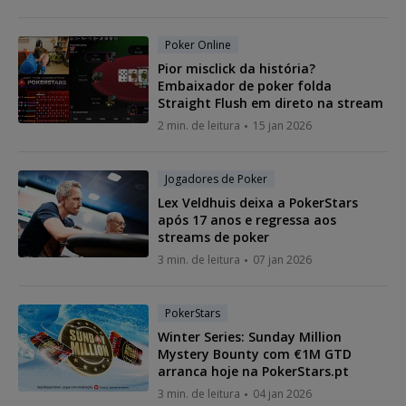
Poker Online
Pior misclick da história?
Embaixador de poker folda
Straight Flush em direto na stream
2 min. de leitura
15 jan 2026
Jogadores de Poker
Lex Veldhuis deixa a PokerStars
após 17 anos e regressa aos
streams de poker
3 min. de leitura
07 jan 2026
PokerStars
Winter Series: Sunday Million
Mystery Bounty com €1M GTD
arranca hoje na PokerStars.pt
3 min. de leitura
04 jan 2026