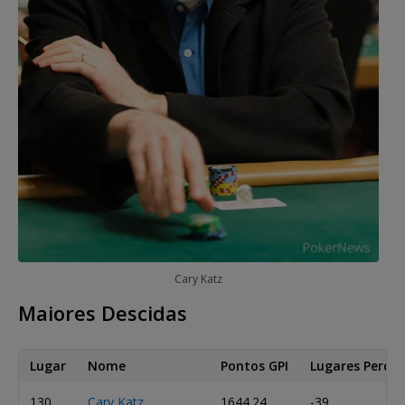
Cary Katz
Maiores Descidas
Lugar
Nome
Pontos GPI
Lugares Perdid
130
Cary Katz
1644.24
-39