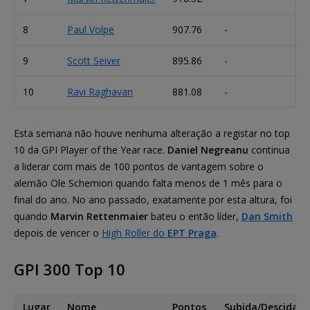
8
Paul Volpe
907.76
-
9
Scott Seiver
895.86
-
10
Ravi Raghavan
881.08
-
Esta semana não houve nenhuma alteração a registar no top
10 da GPI Player of the Year race.
Daniel Negreanu
continua
a liderar com mais de 100 pontos de vantagem sobre o
alemão Ole Schemion quando falta menos de 1 mês para o
final do ano. No ano passado, exatamente por esta altura, foi
quando
Marvin Rettenmaier
bateu o então líder,
Dan Smith
depois de vencer o
High Roller do
EPT Praga
.
GPI 300 Top 10
Lugar
Nome
Pontos
Subida/Descida