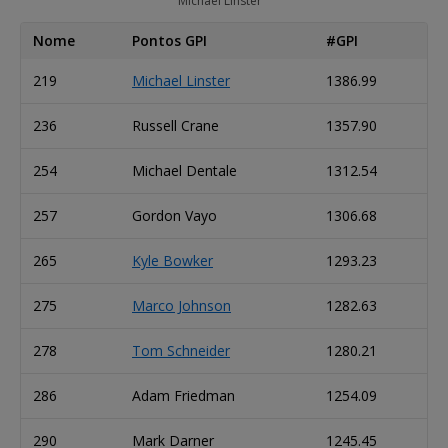
Michael Linster
Nome
Pontos GPI
#GPI
219
Michael Linster
1386.99
236
Russell Crane
1357.90
254
Michael Dentale
1312.54
257
Gordon Vayo
1306.68
265
Kyle Bowker
1293.23
275
Marco Johnson
1282.63
278
Tom Schneider
1280.21
286
Adam Friedman
1254.09
290
Mark Darner
1245.45