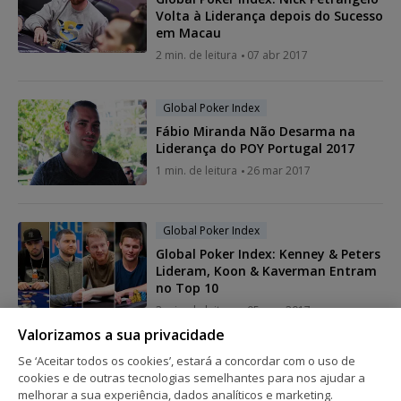
Volta à Liderança depois do Sucesso
em Macau
2 min. de leitura
07 abr 2017
Global Poker Index
Fábio Miranda Não Desarma na
Liderança do POY Portugal 2017
1 min. de leitura
26 mar 2017
Global Poker Index
Global Poker Index: Kenney & Peters
Lideram, Koon & Kaverman Entram
no Top 10
3 min. de leitura
05 mar 2017
Valorizamos a sua privacidade
Se ‘Aceitar todos os cookies’, estará a concordar com o uso de
Global Poker Index
cookies e de outras tecnologias semelhantes para nos ajudar a
Fábio Miranda Novo Líder no POY
melhorar a sua experiência, dados analíticos e marketing.