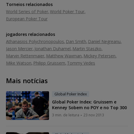
Torneios relacionados
World Series of Poker
World Poker Tour
European Poker Tour
jogadores relacionados
Athanasios Polychronopoulos
Dan Smith
Daniel Negreanu
Jason Mercier
Jonathan Duhamel
Martin Staszko
Marvin Rettenmaier
Matthew Waxman
Mickey Petersen
Mike Watson
Philipp Gruissem
Tommy Vedes
Mais notícias
Global Poker Index
Global Poker Index: Gruissem e
Kenney Sobem no POY e no Top 300
3 min. de leitura
23 nov 2013