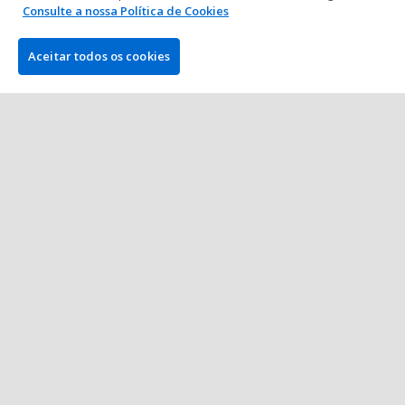
Portugal 2017
Consulte a nossa Política de Cookies
1 min. de leitura
03 mar 2017
Aceitar todos os cookies
Mostrar mais posts
EMPRESA
PokerNews.com é o site líder mundial da indústria do poker.
Entre outras coisas, os visitantes encontrarão vários artigos
diários com as últimas notícias do poker, reportagens ao vivo
de torneios, vídeos exclusivos, podcasts, análises e bónus e
muito mais.
VENCEDOR DO MELHOR AFILIADO NO POKER