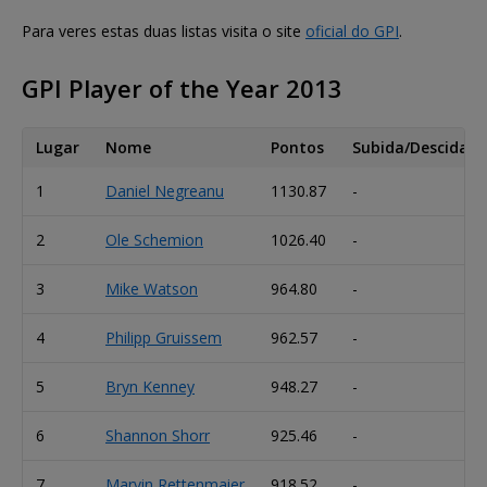
Para veres estas duas listas visita o site
oficial do GPI
.
GPI Player of the Year 2013
Lugar
Nome
Pontos
Subida/Descida
1
Daniel Negreanu
1130.87
-
2
Ole Schemion
1026.40
-
3
Mike Watson
964.80
-
4
Philipp Gruissem
962.57
-
5
Bryn Kenney
948.27
-
6
Shannon Shorr
925.46
-
7
Marvin Rettenmaier
918.52
-