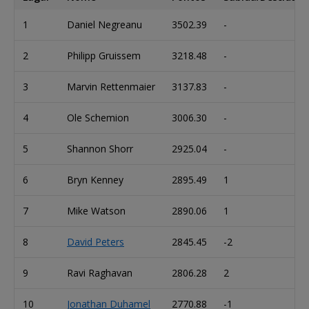
1
Daniel Negreanu
3502.39
-
2
Philipp Gruissem
3218.48
-
3
Marvin Rettenmaier
3137.83
-
4
Ole Schemion
3006.30
-
5
Shannon Shorr
2925.04
-
6
Bryn Kenney
2895.49
1
7
Mike Watson
2890.06
1
8
David Peters
2845.45
-2
9
Ravi Raghavan
2806.28
2
10
Jonathan Duhamel
2770.88
-1