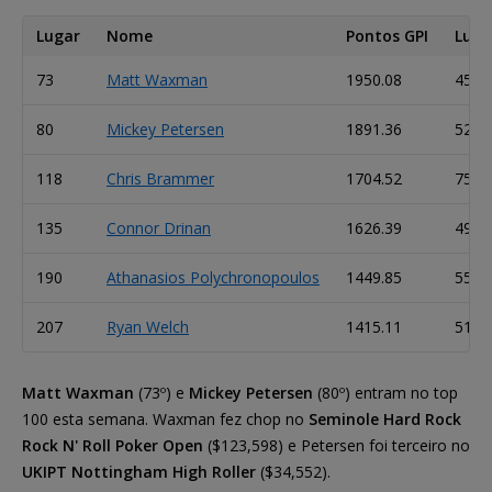
Lugar
Nome
Pontos GPI
Luga
73
Matt Waxman
1950.08
45
80
Mickey Petersen
1891.36
52
118
Chris Brammer
1704.52
75
135
Connor Drinan
1626.39
49
190
Athanasios Polychronopoulos
1449.85
55
207
Ryan Welch
1415.11
51
Matt Waxman
(73º) e
Mickey Petersen
(80º) entram no top
100 esta semana. Waxman fez chop no
Seminole Hard Rock
Rock N' Roll Poker Open
($123,598) e Petersen foi terceiro no
UKIPT Nottingham High Roller
($34,552).