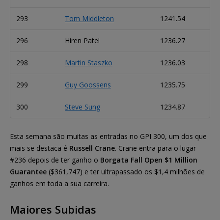
293
Tom Middleton
1241.54
296
Hiren Patel
1236.27
298
Martin Staszko
1236.03
299
Guy Goossens
1235.75
300
Steve Sung
1234.87
Esta semana são muitas as entradas no GPI 300, um dos que
mais se destaca é
Russell Crane
. Crane entra para o lugar
#236 depois de ter ganho o
Borgata Fall Open $1 Million
Guarantee
($361,747) e ter ultrapassado os $1,4 milhões de
ganhos em toda a sua carreira.
Maiores Subidas