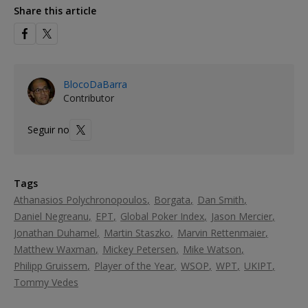
Share this article
BlocoDaBarra
Contributor
Seguir no
Tags
Athanasios Polychronopoulos
Borgata
Dan Smith
Daniel Negreanu
EPT
Global Poker Index
Jason Mercier
Jonathan Duhamel
Martin Staszko
Marvin Rettenmaier
Matthew Waxman
Mickey Petersen
Mike Watson
Philipp Gruissem
Player of the Year
WSOP
WPT
UKIPT
Tommy Vedes