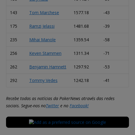
143
Tom Marchese
1577.18
-43
175
Ramzi Jelassi
1481.68
-39
235
Mihai Manole
1359.54
-58
256
Keven Stammen
1311.34
-71
262
Benjamin Hamnett
1297.92
-53
292
Tommy Vedes
1242.18
-41
Recebe todas as notícias da PokerNews através das redes
sociais. Segue-nos no
Twitter
e no
Facebook!