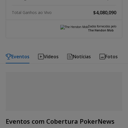
$4,080,090
Total Ganhos ao Vivo
Dados fornecidos pelo
The Hendon Mob
Eventos
Vídeos
Notícias
Fotos
Eventos com Cobertura PokerNews