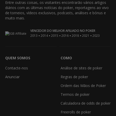
Entre outras coisas, os visitantes encontrarão vários artigos
diários com as últimas notícias do poker, reportagens ao vivo
de torneios, vídeos exclusivos, podcasts, análises e bónus e
muito mais.
VENCEDOR DO MELHOR AFILIADO NO POKER
•
•
•
•
•
•
2013
2014
2015
2016
2018
2021
2023
QUEM SOMOS
COMO
Contacte-nos
Análise de sites de poker
Anunciar
Regras de poker
Ordem das Mãos de Poker
Termos de poker
Calculadora de odds de poker
Freerolls de poker