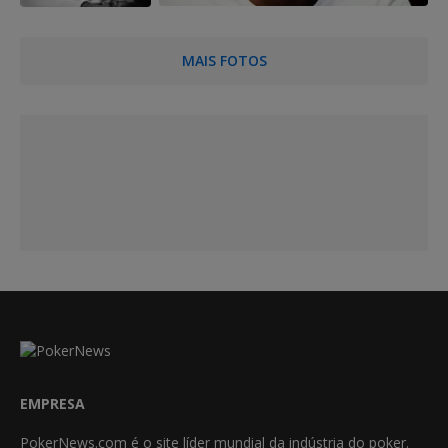
MAIS FOTOS
EMPRESA
PokerNews.com é o site líder mundial da indústria do poker.