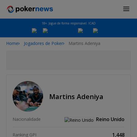
18+. Jogue de forma responsável. ICAD
Home
Jogadores de Poker
Martins Adeniya
Martins Adeniya
Reino Unido
Nacionalidade
1,448
Ranking GPI