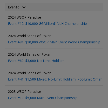
Evento
2024 WSOP Paradise
Event #12: $10,000 GGMillion$ NLH Championship
2024 World Series of Poker
Event #81: $10,000 WSOP Main Event World Championship
2024 World Series of Poker
Event #60: $3,000 No-Limit Hold'em
2024 World Series of Poker
Event #41: $1,500 Mixed: No-Limit Hold'em; Pot-Limit Omaha
2023 WSOP Paradise
Event #10: $5,000 Main Event Championship