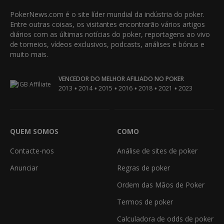
PokerNews.com é o site líder mundial da indústria do poker.
Entre outras coisas, os visitantes encontrarão vários artigos
diários com as últimas notícias do poker, reportagens ao vivo
de torneios, vídeos exclusivos, podcasts, análises e bónus e
muito mais.
VENCEDOR DO MELHOR AFILIADO NO POKER
•
•
•
•
•
•
2013
2014
2015
2016
2018
2021
2023
QUEM SOMOS
COMO
Contacte-nos
Análise de sites de poker
Anunciar
Regras de poker
Ordem das Mãos de Poker
Termos de poker
Calculadora de odds de poker