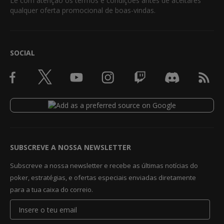
Lê com atenção os termos e condições antes de aceitares
qualquer oferta promocional de boas-vindas.
SOCIAL
SUBSCREVE A NOSSA NEWSLETTER
Subscreve a nossa newsletter e recebe as últimas notícias do
poker, estratégias, e ofertas especiais enviadas diretamente
para a tua caixa do correio.