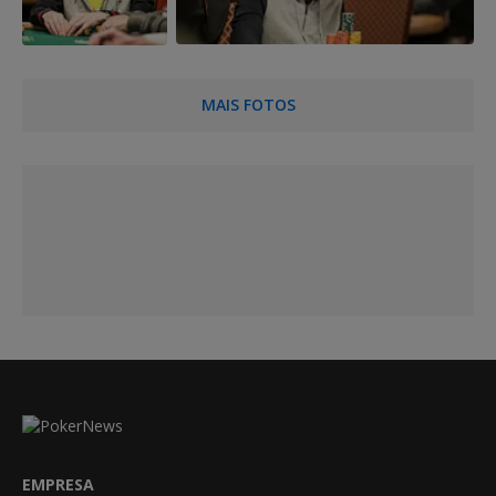
MAIS FOTOS
EMPRESA