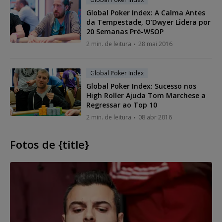
Global Poker Index: A Calma Antes
da Tempestade, O’Dwyer Lidera por
20 Semanas Pré-WSOP
2 min. de leitura
28 mai 2016
Global Poker Index
Global Poker Index: Sucesso nos
High Roller Ajuda Tom Marchese a
Regressar ao Top 10
2 min. de leitura
08 abr 2016
Fotos de {title}