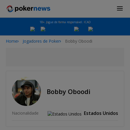
18+. Jogue de forma responsável. ICAD
Home
Jogadores de Poker
Bobby Oboodi
Bobby Oboodi
Estados Unidos
Nacionalidade