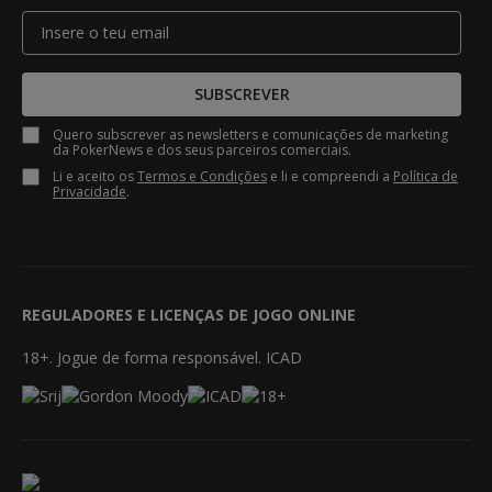
SUBSCREVER
Quero subscrever as newsletters e comunicações de marketing
da PokerNews e dos seus parceiros comerciais.
Li e aceito os
Termos e Condições
e li e compreendi a
Política de
Privacidade
.
REGULADORES E LICENÇAS DE JOGO ONLINE
18+. Jogue de forma responsável. ICAD