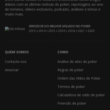
diários com as últimas notícias do poker, reportagens ao vivo
de torneios, vídeos exclusivos, podcasts, análises e bónus e
muito mais.
VENCEDOR DO MELHOR AFILIADO NO POKER
•
•
•
•
•
•
2013
2014
2015
2016
2018
2021
2023
QUEM SOMOS
COMO
Contacte-nos
Análise de sites de poker
Anunciar
Regras de poker
Ordem das Mãos de Poker
Termos de poker
Calculadora de odds de poker
Freerolls de poker