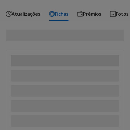
Atualizações
Fichas
Prémios
Fotos