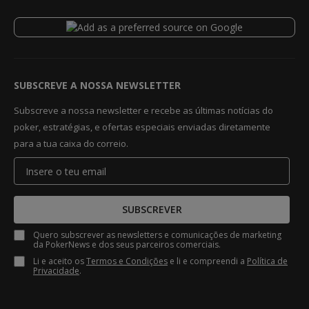
SUBSCREVE A NOSSA NEWSLETTER
Subscreve a nossa newsletter e recebe as últimas notícias do
poker, estratégias, e ofertas especiais enviadas diretamente
para a tua caixa do correio.
SUBSCREVER
Quero subscrever as newsletters e comunicações de marketing
da PokerNews e dos seus parceiros comerciais.
Li e aceito os
Termos e Condições
e li e compreendi a
Política de
Privacidade
.