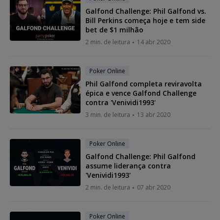
Galfond Challenge: Phil Galfond vs.
Bill Perkins começa hoje e tem side
bet de $1 milhão
2 min. de leitura
14 abr 2020
Poker Online
Phil Galfond completa reviravolta
épica e vence Galfond Challenge
contra 'Venividi1993'
3 min. de leitura
13 abr 2020
Poker Online
Galfond Challenge: Phil Galfond
assume liderança contra
'Venividi1993'
2 min. de leitura
07 abr 2020
Poker Online