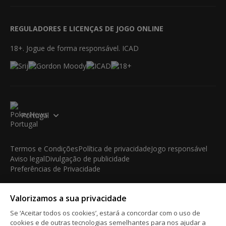
REGULADORES E LICENÇAS DE JOGO ONLINE
18+. Jogue de forma responsável. ICAD
Portugal
Termos e Condições
Política de privacidade
Jogo responsável
Aviso legal
Divulgação de publicidade
Preferências de Privacidade
© 2003-2026 iBus Media Limited. Todos os direitos
Valorizamos a sua privacidade
reservados. Este material não pode ser reproduzido, exibido,
modificado ou distribuído sem a autorização prévia e expressa
Se ‘Aceitar todos os cookies’, estará a concordar com o uso de
por escrito do detentor dos direitos autorais.
cookies e de outras tecnologias semelhantes para nos ajudar a