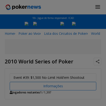
18+. Jogue de forma responsável. ICAD
Home
Poker ao Vivo
Lista dos Circuitos de Poker
World Ser
2010 World Series of Poker
Event #39: $1,500 No-Limit Hold'em Shootout
Informações
Jogadores restantes
1
/ 1,397