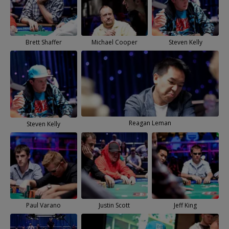
Brett Shaffer
Michael Cooper
Steven Kelly
Reagan Leman
Steven Kelly
Paul Varano
Justin Scott
Jeff King