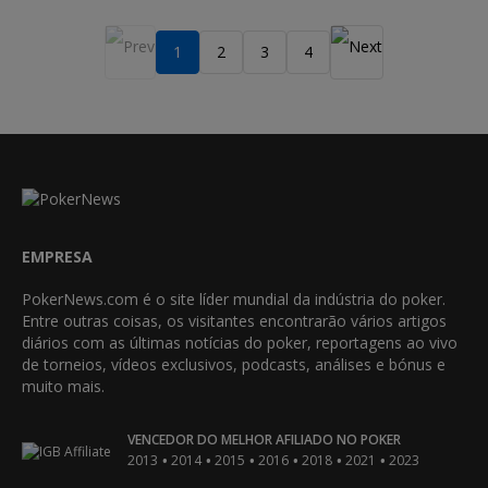
1
2
3
4
EMPRESA
PokerNews.com é o site líder mundial da indústria do poker.
Entre outras coisas, os visitantes encontrarão vários artigos
diários com as últimas notícias do poker, reportagens ao vivo
de torneios, vídeos exclusivos, podcasts, análises e bónus e
muito mais.
VENCEDOR DO MELHOR AFILIADO NO POKER
•
•
•
•
•
•
2013
2014
2015
2016
2018
2021
2023