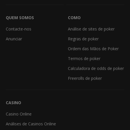
QUEM SOMOS
COMO
Contacte-nos
Análise de sites de poker
Anunciar
Regras de poker
Ordem das Mãos de Poker
Termos de poker
Calculadora de odds de poker
Freerolls de poker
CASINO
Casino Online
Análises de Casinos Online