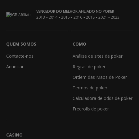
VENCEDOR DO MELHOR AFILIADO NO POKER
•
•
•
•
•
•
2013
2014
2015
2016
2018
2021
2023
QUEM SOMOS
COMO
Contacte-nos
Análise de sites de poker
Anunciar
Regras de poker
Ordem das Mãos de Poker
Termos de poker
Calculadora de odds de poker
Freerolls de poker
CASINO