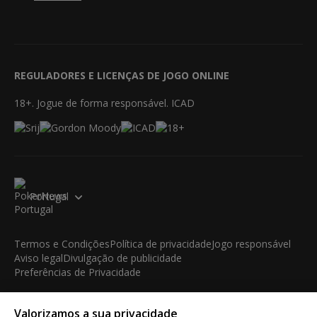
REGULADORES E LICENÇAS DE JOGO ONLINE
18+. Jogue de forma responsável. ICAD
Portugal
Termos e Condições
Política de privacidade
Jogo responsável
Aviso legal
Divulgação de publicidade
Preferências de Privacidade
© 2003-2026 iBus Media Limited. Todos os direitos
Valorizamos a sua privacidade
reservados. Este material não pode ser reproduzido, exibido,