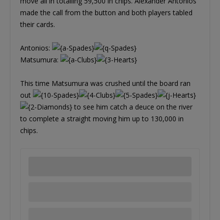
move all in totalling 59,500 in chips. Alexander Antonios
made the call from the button and both players tabled
their cards.
Antonios:
Matsumura:
This time Matsumura was crushed until the board ran
out
to see him catch a deuce on the river
to complete a straight moving him up to 130,000 in
chips.