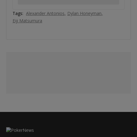
Tags:
Alexander Antonios
Dylan Honeyman
Eiji Matsumura