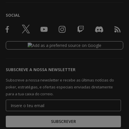
SOCIAL
SUBSCREVE A NOSSA NEWSLETTER
Subscreve a nossa newsletter e recebe as últimas notícias do
poker, estratégias, e ofertas especiais enviadas diretamente
para a tua caixa do correio.
SUBSCREVER