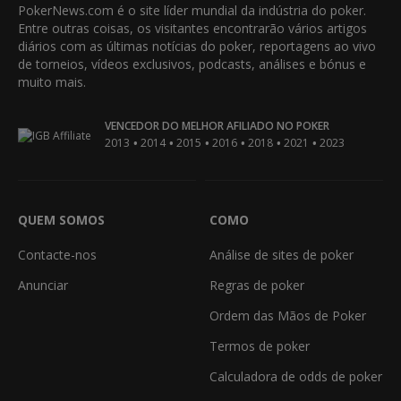
PokerNews.com é o site líder mundial da indústria do poker.
Entre outras coisas, os visitantes encontrarão vários artigos
diários com as últimas notícias do poker, reportagens ao vivo
de torneios, vídeos exclusivos, podcasts, análises e bónus e
muito mais.
VENCEDOR DO MELHOR AFILIADO NO POKER
•
•
•
•
•
•
2013
2014
2015
2016
2018
2021
2023
QUEM SOMOS
COMO
Contacte-nos
Análise de sites de poker
Anunciar
Regras de poker
Ordem das Mãos de Poker
Termos de poker
Calculadora de odds de poker