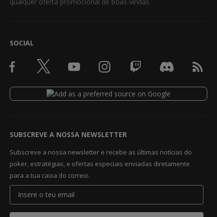
qualquer oferta promocional de boas-vindas.
SOCIAL
SUBSCREVE A NOSSA NEWSLETTER
Subscreve a nossa newsletter e recebe as últimas notícias do
poker, estratégias, e ofertas especiais enviadas diretamente
para a tua caixa do correio.