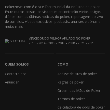
PokerNews.com é o site líder mundial da indústria do poker.
Entre outras coisas, os visitantes encontrarão vários artigos
diários com as últimas notícias do poker, reportagens ao vivo
de torneios, vídeos exclusivos, podcasts, análises e bónus e
muito mais.
VENCEDOR DO MELHOR AFILIADO NO POKER
•
•
•
•
•
•
2013
2014
2015
2016
2018
2021
2023
QUEM SOMOS
COMO
Contacte-nos
Análise de sites de poker
Anunciar
Regras de poker
Ordem das Mãos de Poker
Termos de poker
Calculadora de odds de poker