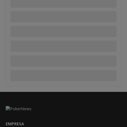
EMPRESA