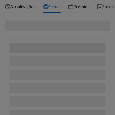
Atualizações
Fichas
Prémios
Fotos