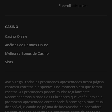
Freerolls de poker
CASINO
Casino Online
Análises de Casinos Online
Melhores Bónus de Casino
Slots
Aviso Legal: todas as promoções apresentadas nesta página
estavam corretas e disponíveis no momento em que foram
escritas. As promoções podem mudar regularmente.
Recomendamos a todos os utilizadores que verifiquem se a
promoção apresentada corresponde à promoção mais atual
disponível, clicando na página de boas-vindas da operadora.
Lê com atenção os termos e condições antes de aceitares