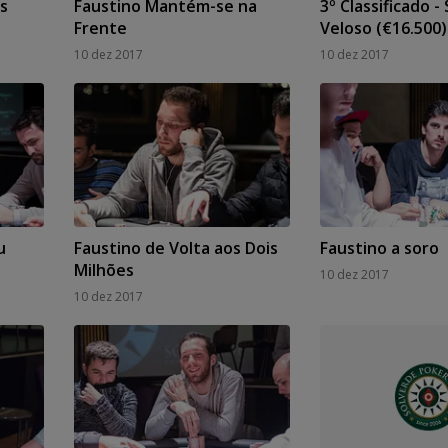
s
Faustino Mantém-se na
3º Classificado -
Frente
Veloso (€16.500)
10 dez 2017
10 dez 2017
u
Faustino de Volta aos Dois
Faustino a soro
Milhões
10 dez 2017
10 dez 2017