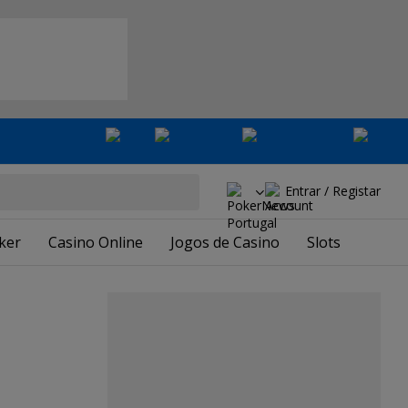
Entrar / Registar
ker
Casino Online
Jogos de Casino
Slots