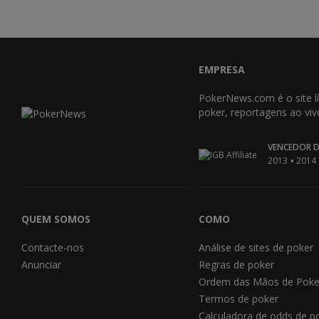
EMPRESA
PokerNews.com é o site líd
poker, reportagens ao viv
VENCEDOR D
•
2013
2014
QUEM SOMOS
COMO
Contacte-nos
Análise de sites de poker
Anunciar
Regras de poker
Ordem das Mãos de Poke
Termos de poker
Calculadora de odds de p