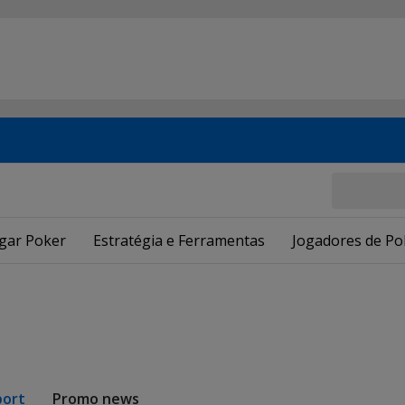
gar Poker
Estratégia e Ferramentas
Jogadores de Po
port
Promo news