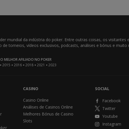
er mundial da indústria do poker. Entre outras coisas, os visitantes 
o de torneios, vídeos exclusivos, podcasts, análises e bónus e muito 
O MELHOR AFILIADO NO POKER
•
•
•
•
•
2015
2016
2018
2021
2023
CASINO
SOCIAL
Casino Online
Facebook
Análises de Casinos Online
Twitter
r
Melhores Bónus de Casino
Youtube
Slots
Instagram
oker