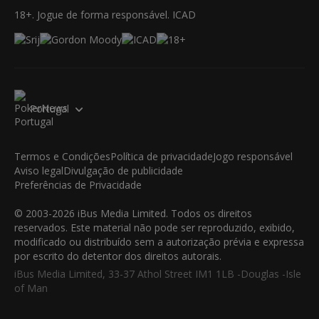
18+. Jogue de forma responsável. ICAD
Portugal
Termos e Condições
Política de privacidade
Jogo responsável
Aviso legal
Divulgação de publicidade
Preferências de Privacidade
© 2003-2026 iBus Media Limited. Todos os direitos
reservados. Este material não pode ser reproduzido, exibido,
modificado ou distribuído sem a autorização prévia e expressa
por escrito do detentor dos direitos autorais.
iBus Media Limited, 33-37 Athol Street IM1 1LB -Douglas -Isle
of Man