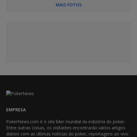
MAIS FOTOS
EMPRESA
PokerNews.com é o site líder mundial da indústria do poker.
Entre outras coisas, os visitantes encontrarão vários artigos
diários com as últimas notícias do poker, reportagens ao vivo