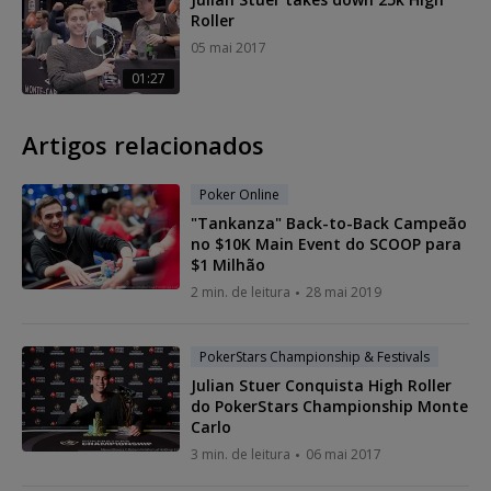
Roller
05 mai 2017
01:27
Artigos relacionados
Poker Online
"Tankanza" Back-to-Back Campeão
no $10K Main Event do SCOOP para
$1 Milhão
2 min. de leitura
28 mai 2019
PokerStars Championship & Festivals
Julian Stuer Conquista High Roller
do PokerStars Championship Monte
Carlo
3 min. de leitura
06 mai 2017