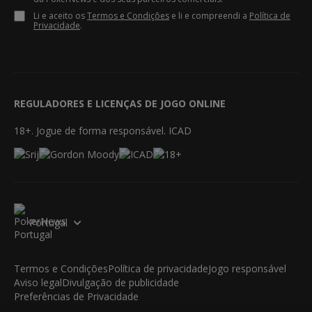
Li e aceito os
Termos e Condições
e li e compreendi a
Política de
Privacidade
.
REGULADORES E LICENÇAS DE JOGO ONLINE
18+. Jogue de forma responsável. ICAD
Portugal
Termos e Condições
Política de privacidade
Jogo responsável
Aviso legal
Divulgação de publicidade
Preferências de Privacidade