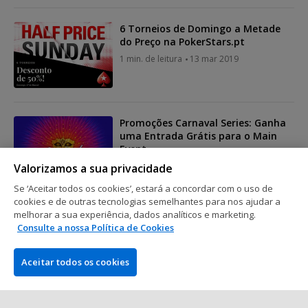
6 Torneios de Domingo a Metade
do Preço na PokerStars.pt
1 min. de leitura
13 mar 2019
Promoções Carnaval Series: Ganha
uma Entrada Grátis para o Main
Event
2 min. de leitura
30 jan 2019
Valorizamos a sua privacidade
Se ‘Aceitar todos os cookies’, estará a concordar com o uso de
cookies e de outras tecnologias semelhantes para nos ajudar a
melhorar a sua experiência, dados analíticos e marketing.
Mostrar mais posts
Consulte a nossa Política de Cookies
Aceitar todos os cookies