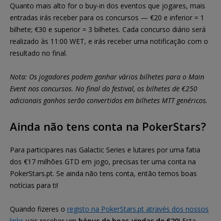
Quanto mais alto for o buy-in dos eventos que jogares, mais
entradas irás receber para os concursos — €20 e inferior = 1
bilhete; €30 e superior = 3 bilhetes. Cada concurso diário será
realizado às 11:00 WET, e irás receber uma notificação com o
resultado no final.
Nota: Os jogadores podem ganhar vários bilhetes para o Main
Event nos concursos. No final do festival, os bilhetes de €250
adicionais ganhos serão convertidos em bilhetes MTT genéricos.
Ainda não tens conta na PokerStars?
Para participares nas Galactic Series e lutares por uma fatia
dos €17 milhões GTD em jogo, precisas ter uma conta na
PokerStars.pt. Se ainda não tens conta, então temos boas
notícias para ti!
Quando fizeres o
registo na PokerStars.pt através dos nossos
links
vais receber um
bónus de boas-vindas de €20
! Esta