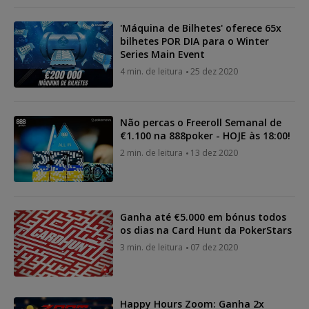
'Máquina de Bilhetes' oferece 65x
bilhetes POR DIA para o Winter
Series Main Event
4 min. de leitura
25 dez 2020
Não percas o Freeroll Semanal de
€1.100 na 888poker - HOJE às 18:00!
2 min. de leitura
13 dez 2020
Ganha até €5.000 em bónus todos
os dias na Card Hunt da PokerStars
3 min. de leitura
07 dez 2020
Happy Hours Zoom: Ganha 2x