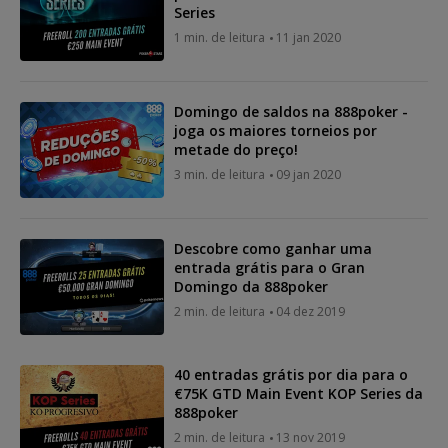
Series
1 min. de leitura
11 jan 2020
Domingo de saldos na 888poker -
joga os maiores torneios por
metade do preço!
3 min. de leitura
09 jan 2020
Descobre como ganhar uma
entrada grátis para o Gran
Domingo da 888poker
2 min. de leitura
04 dez 2019
40 entradas grátis por dia para o
€75K GTD Main Event KOP Series da
888poker
2 min. de leitura
13 nov 2019