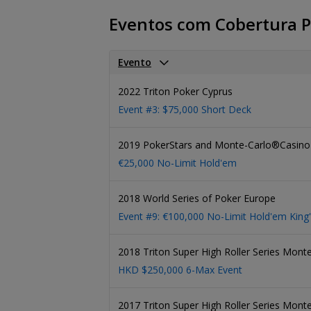
Eventos com Cobertura 
Evento
2022 Triton Poker Cyprus
Event #3: $75,000 Short Deck
2019 PokerStars and Monte-Carlo®Casino
€25,000 No-Limit Hold'em
2018 World Series of Poker Europe
Event #9: €100,000 No-Limit Hold'em King'
2018 Triton Super High Roller Series Mont
HKD $250,000 6-Max Event
2017 Triton Super High Roller Series Mont