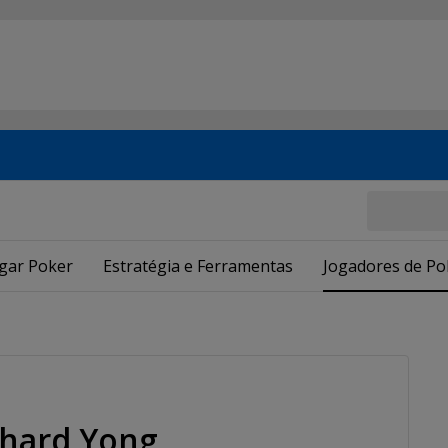
gar Poker
Estratégia e Ferramentas
Jogadores de Po
chard Yong