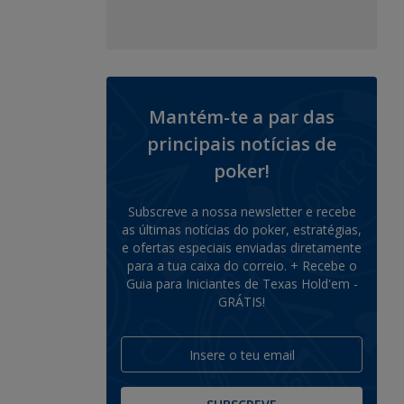
Mantém-te a par das
principais notícias de
poker!
Subscreve a nossa newsletter e recebe
as últimas notícias do poker, estratégias,
e ofertas especiais enviadas diretamente
para a tua caixa do correio. + Recebe o
Guia para Iniciantes de Texas Hold'em -
GRÁTIS!