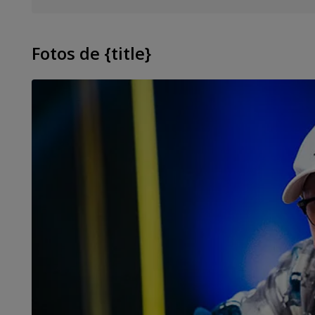
Fotos de {title}