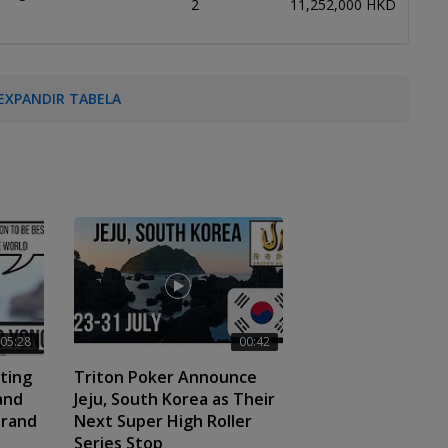
2
11,252,000 HKD
EXPANDIR TABELA
05:28
00:42
ting
Triton Poker Announce
and
Jeju, South Korea as Their
Brand
Next Super High Roller
Series Stop