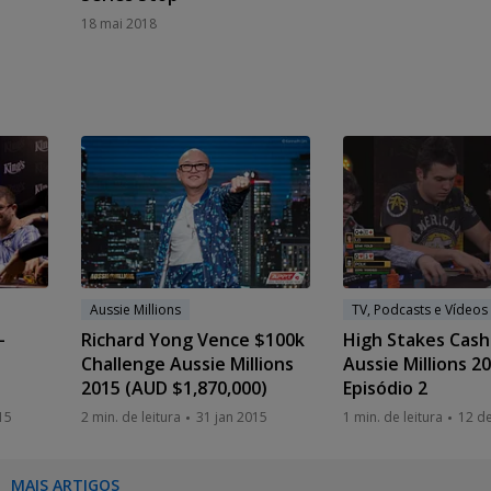
18 mai 2018
Aussie Millions
TV, Podcasts e Vídeos
-
Richard Yong Vence $100k
High Stakes Cas
Challenge Aussie Millions
Aussie Millions 20
2015 (AUD $1,870,000)
Episódio 2
15
2 min. de leitura
31 jan 2015
1 min. de leitura
12 d
MAIS ARTIGOS