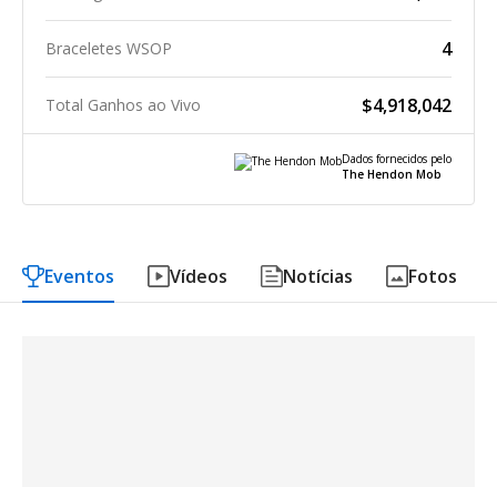
4
Braceletes WSOP
$4,918,042
Total Ganhos ao Vivo
Dados fornecidos pelo
The Hendon Mob
Eventos
Vídeos
Notícias
Fotos