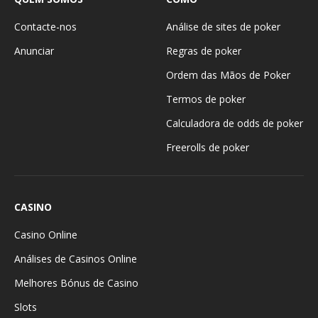
Contacte-nos
Análise de sites de poker
Anunciar
Regras de poker
Ordem das Mãos de Poker
Termos de poker
Calculadora de odds de poker
Freerolls de poker
CASINO
Casino Online
Análises de Casinos Online
Melhores Bónus de Casino
Slots