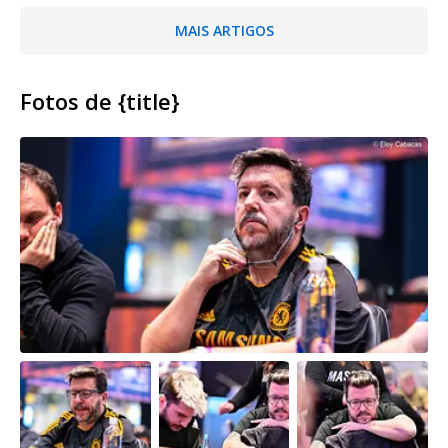
MAIS ARTIGOS
Fotos de {title}