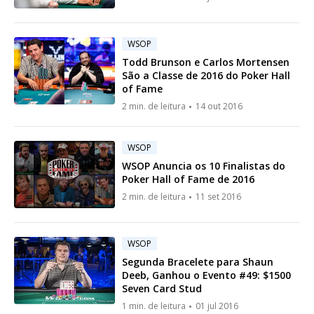
WSOP
Todd Brunson e Carlos Mortensen
São a Classe de 2016 do Poker Hall
of Fame
2 min. de leitura
14 out 2016
WSOP
WSOP Anuncia os 10 Finalistas do
Poker Hall of Fame de 2016
2 min. de leitura
11 set 2016
WSOP
Segunda Bracelete para Shaun
Deeb, Ganhou o Evento #49: $1500
Seven Card Stud
1 min. de leitura
01 jul 2016