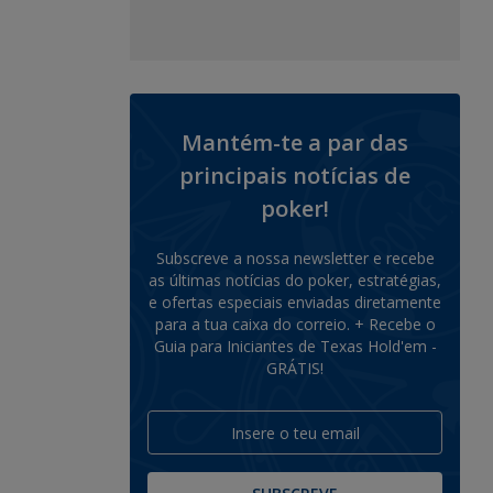
Mantém-te a par das
principais notícias de
poker!
Subscreve a nossa newsletter e recebe
as últimas notícias do poker, estratégias,
e ofertas especiais enviadas diretamente
para a tua caixa do correio. + Recebe o
Guia para Iniciantes de Texas Hold'em -
GRÁTIS!