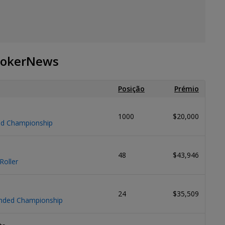
PokerNews
Posição
Prémio
1000
$20,000
ld Championship
48
$43,946
Roller
24
$35,509
anded Championship