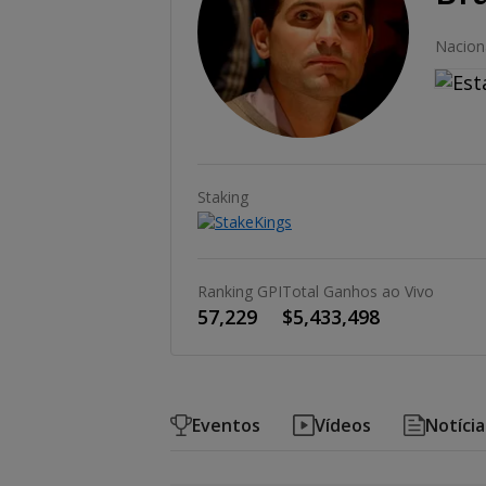
Nacion
Staking
Ranking GPI
Total Ganhos ao Vivo
57,229
$5,433,498
Eventos
Vídeos
Notícia