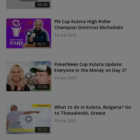
02:44
PN Cup Kulata High Roller
Champion Dimitrios Michailidis
16 mai 2019
02:51
PokerNews Cup Kulata Update:
Everyone in the Money on Day 2?
16 mai 2019
02:02
What to do in Kulata, Bulgaria? Go
to Thessaloniki, Greece
16 mai 2019
02:23