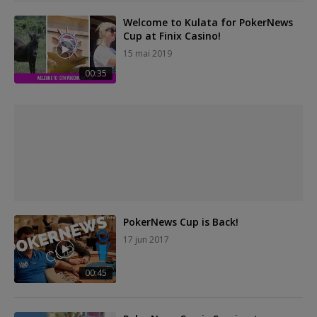
Welcome to Kulata for PokerNews
Cup at Finix Casino!
15 mai 2019
00:35
PokerNews Cup is Back!
17 jun 2017
00:45