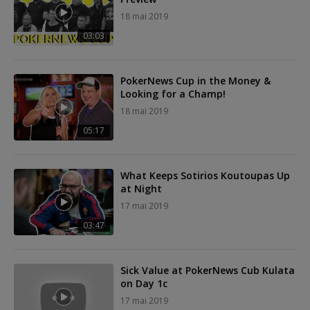
18 mai 2019
03:03
PokerNews Cup in the Money &
Looking for a Champ!
18 mai 2019
05:17
What Keeps Sotirios Koutoupas Up
at Night
17 mai 2019
03:47
Sick Value at PokerNews Cub Kulata
on Day 1c
17 mai 2019