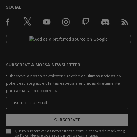
SOCIAL
SUBSCREVE A NOSSA NEWSLETTER
Subscreve a nossa newsletter e recebe as últimas notícias do
poker, estratégias, e ofertas especiais enviadas diretamente
para a tua caixa do correio.
SUBSCREVER
Quero subscrever as newsletters e comunicações de marketing
da PokerNews e dos seus parceiros comerciais.