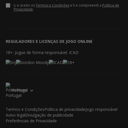
Li e aceito os
Termos e Condições
e li e compreendi a
Política de
Privacidade
.
REGULADORES E LICENÇAS DE JOGO ONLINE
18+. Jogue de forma responsável. ICAD
Portugal
Termos e Condições
Política de privacidade
Jogo responsável
Aviso legal
Divulgação de publicidade
Preferências de Privacidade