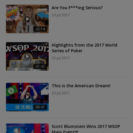
Are You F***ing Serious?
23 jul 2017
02:14
Highlights from the 2017 World
Series of Poker
23 jul 2017
01:47
This is the American Dream!
23 jul 2017
08:47
Scott Blumstein Wins 2017 WSOP
Main Event!!!