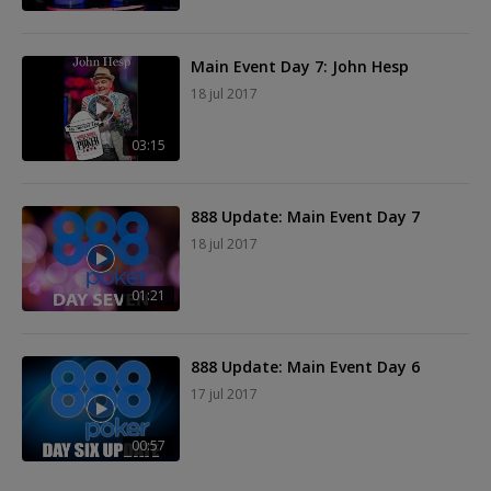
Main Event Day 7: John Hesp
18 jul 2017
03:15
888 Update: Main Event Day 7
18 jul 2017
01:21
888 Update: Main Event Day 6
17 jul 2017
00:57