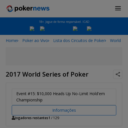
18+. Jogue de forma responsável. ICAD
Home
Poker ao Vivo
Lista dos Circuitos de Poker
World Ser
2017 World Series of Poker
Event #15: $10,000 Heads Up No-Limit Hold'em
Championship
Informações
Jogadores restantes
1
/ 129