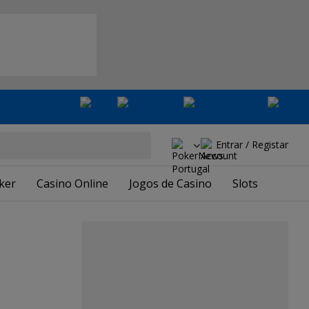
Entrar / Registar
ker
Casino Online
Jogos de Casino
Slots