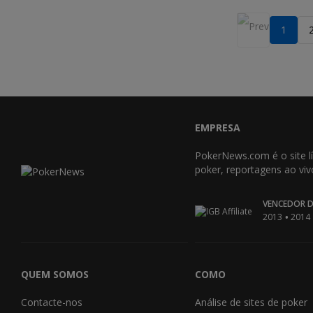
1
EMPRESA
PokerNews.com é o site líd
poker, reportagens ao viv
VENCEDOR D
•
2013
2014
QUEM SOMOS
COMO
Contacte-nos
Análise de sites de poker