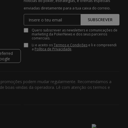
notícias do poker, estratégias, e ofertas especiais
enviadas diretamente para a tua caixa do correio.
SUBSCREVER
Quero subscrever as newsletters e comunicações de
marketing da PokerNews e dos seus parceiros
comerciais.
Li e aceito os
Termos e Condições
e li e compreendi
a
Política de Privacidade
.
. As promoções podem mudar regularmente. Recomendamos a
a de boas-vindas da operadora. Lê com atenção os termos e