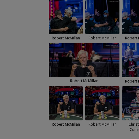
Robert McMillan
Robert McMillan
Robert 
Robert McMillan
Robert 
Robert McMillan
Robert McMillan
Chris
Cumm