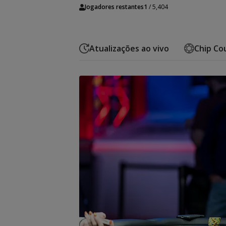
Jogadores restantes
1
/ 5,404
Atualizações ao vivo
Chip Co