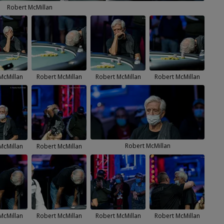
Robert McMillan
McMillan
Robert McMillan
Robert McMillan
Robert McMillan
Robert McMillan
McMillan
Robert McMillan
McMillan
Robert McMillan
Robert McMillan
Robert McMillan