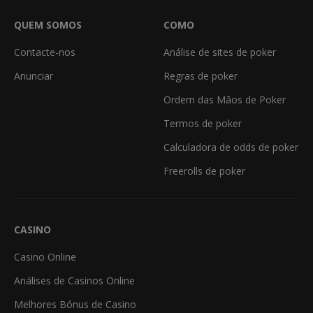
QUEM SOMOS
COMO
Contacte-nos
Análise de sites de poker
Anunciar
Regras de poker
Ordem das Mãos de Poker
Termos de poker
Calculadora de odds de poker
Freerolls de poker
CASINO
Casino Online
Análises de Casinos Online
Melhores Bónus de Casino