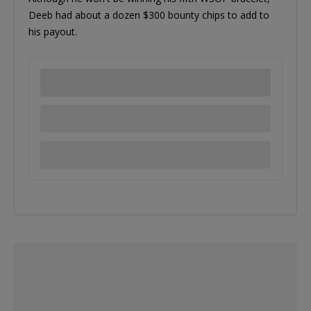
Deeb had about a dozen $300 bounty chips to add to
his payout.