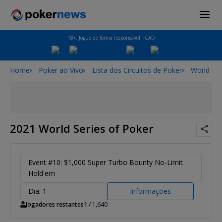
18+. Jogue de forma responsável. ICAD
Home
Poker ao Vivo
Lista dos Circuitos de Poker
World Ser
2021 World Series of Poker
Event #10: $1,000 Super Turbo Bounty No-Limit
Hold'em
Dia: 1
Informações
Jogadores restantes
1
/ 1,640