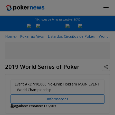
18+. Jogue de forma responsável. ICAD
Home
Poker ao Vivo
Lista dos Circuitos de Poker
World Ser
2019 World Series of Poker
Event #73: $10,000 No-Limit Hold'em MAIN EVENT
- World Championship
Informações
Jogadores restantes
1
/ 8,569