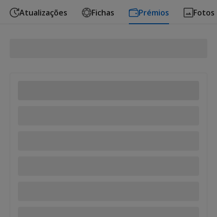
Atualizações
Fichas
Prémios
Fotos