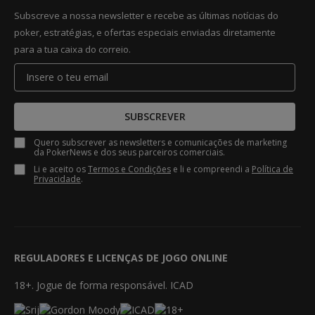
Subscreve a nossa newsletter e recebe as últimas notícias do
poker, estratégias, e ofertas especiais enviadas diretamente
para a tua caixa do correio.
SUBSCREVER
Quero subscrever as newsletters e comunicações de marketing
da PokerNews e dos seus parceiros comerciais.
Li e aceito os
Termos e Condições
e li e compreendi a
Política de
Privacidade
.
REGULADORES E LICENÇAS DE JOGO ONLINE
18+. Jogue de forma responsável. ICAD