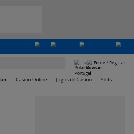
Entrar / Registar
ker
Casino Online
Jogos de Casino
Slots