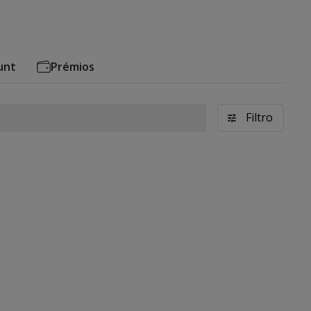
unt
Prémios
Filtro