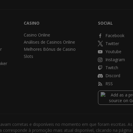
CASINO
SOCIAL
Casino Online
Facebook
Análises de Casinos Online
Twitter
r
Melhores Bónus de Casino
Youtube
Slots
Instagram
oker
Twitch
Discord
RSS
estavam corretas e disponíveis no momento em que foram escritas
a corresponde à promoção mais atual disponível, clicando na págin