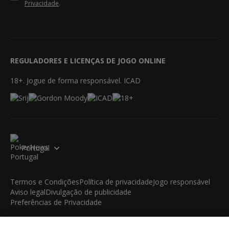
Privacidade
.
REGULADORES E LICENÇAS DE JOGO ONLINE
18+. Jogue de forma responsável. ICAD
Portugal
Termos e Condições
Política de privacidade
Jogo responsável
Aviso legal
Divulgação de publicidade
Preferências de Privacidade
© 2003-2026 iBus Media Limited. Todos os direitos