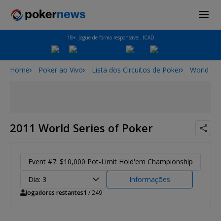
18+. Jogue de forma responsável. ICAD
Home
Poker ao Vivo
Lista dos Circuitos de Poker
World Ser
2011 World Series of Poker
Event #7: $10,000 Pot-Limit Hold'em Championship
Dia: 3
Informações
Jogadores restantes
1
/ 249