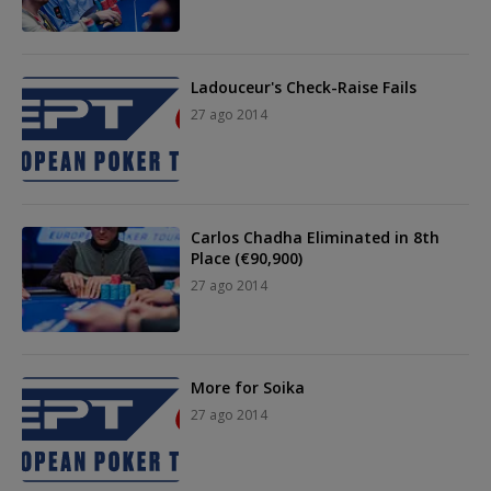
Ladouceur's Check-Raise Fails
27 ago 2014
Carlos Chadha Eliminated in 8th
Place (€90,900)
27 ago 2014
More for Soika
27 ago 2014