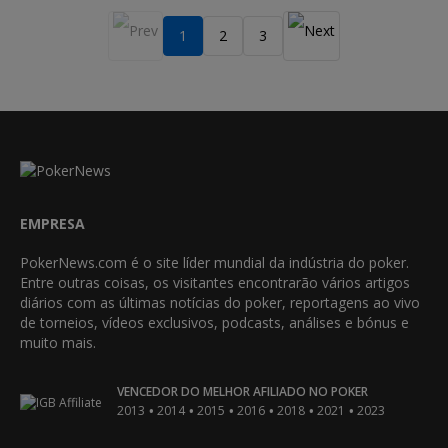
1
2
3
EMPRESA
PokerNews.com é o site líder mundial da indústria do poker.
Entre outras coisas, os visitantes encontrarão vários artigos
diários com as últimas notícias do poker, reportagens ao vivo
de torneios, vídeos exclusivos, podcasts, análises e bónus e
muito mais.
VENCEDOR DO MELHOR AFILIADO NO POKER
•
•
•
•
•
•
2013
2014
2015
2016
2018
2021
2023