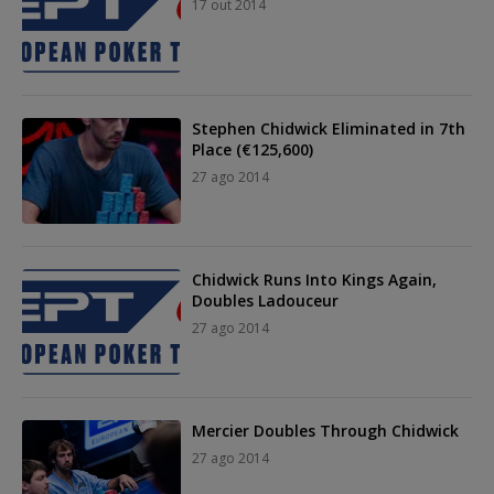
17 out 2014
Stephen Chidwick Eliminated in 7th
Place (€125,600)
27 ago 2014
Chidwick Runs Into Kings Again,
Doubles Ladouceur
27 ago 2014
Mercier Doubles Through Chidwick
27 ago 2014