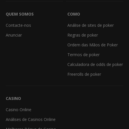
QUEM SOMOS
COMO
Contacte-nos
Análise de sites de poker
Anunciar
Regras de poker
Ordem das Mãos de Poker
Termos de poker
Calculadora de odds de poker
Freerolls de poker
CASINO
Casino Online
Análises de Casinos Online