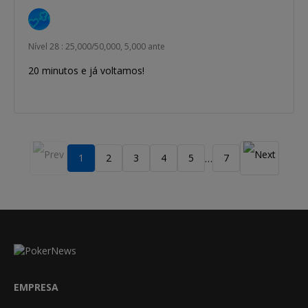
Nível 28 : 25,000/50,000, 5,000 ante
20 minutos e já voltamos!
1
2
3
4
5
7
…
EMPRESA