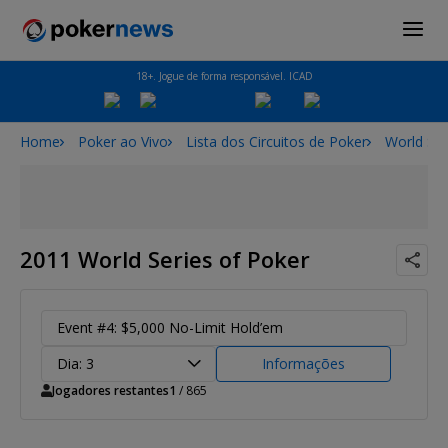
18+. Jogue de forma responsável. ICAD
Home
Poker ao Vivo
Lista dos Circuitos de Poker
World Ser
2011 World Series of Poker
Event #4: $5,000 No-Limit Hold’em
Dia: 3
Informações
Jogadores restantes
1
/ 865