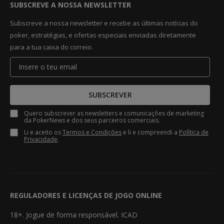
SUBSCREVE A NOSSA NEWSLETTER
Subscreve a nossa newsletter e recebe as últimas notícias do
poker, estratégias, e ofertas especiais enviadas diretamente
para a tua caixa do correio.
SUBSCREVER
Quero subscrever as newsletters e comunicações de marketing
da PokerNews e dos seus parceiros comerciais.
Li e aceito os
Termos e Condições
e li e compreendi a
Política de
Privacidade
.
REGULADORES E LICENÇAS DE JOGO ONLINE
18+. Jogue de forma responsável. ICAD