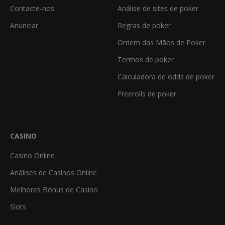
Contacte-nos
Análise de sites de poker
Anunciar
Regras de poker
Ordem das Mãos de Poker
Termos de poker
Calculadora de odds de poker
Freerolls de poker
CASINO
Casino Online
Análises de Casinos Online
Melhores Bónus de Casino
Slots