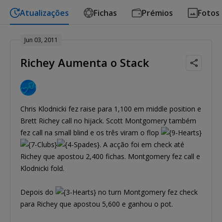
Atualizações
Fichas
Prémios
Fotos
Jun 03, 2011
Richey Aumenta o Stack
Chris Klodnicki fez raise para 1,100 em middle position e
Brett Richey call no hijack. Scott Montgomery também
fez call na small blind e os três viram o flop
. A acção foi em check até
Richey que apostou 2,400 fichas. Montgomery fez call e
Klodnicki fold.
Depois do
no turn Montgomery fez check
para Richey que apostou 5,600 e ganhou o pot.