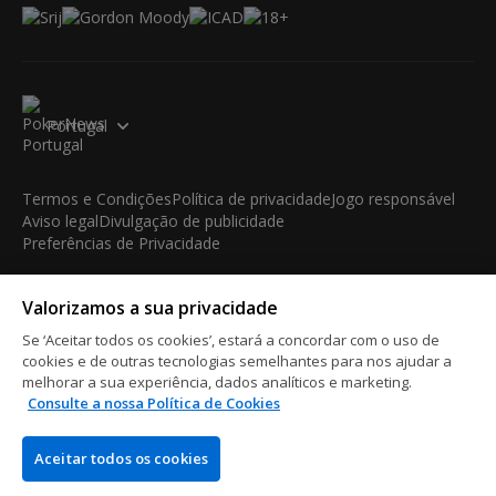
Portugal
Termos e Condições
Política de privacidade
Jogo responsável
Aviso legal
Divulgação de publicidade
Preferências de Privacidade
© 2003-2026 iBus Media Limited. Todos os direitos
Valorizamos a sua privacidade
reservados. Este material não pode ser reproduzido, exibido,
modificado ou distribuído sem a autorização prévia e expressa
Se ‘Aceitar todos os cookies’, estará a concordar com o uso de
por escrito do detentor dos direitos autorais.
cookies e de outras tecnologias semelhantes para nos ajudar a
iBus Media Limited, 33-37 Athol Street IM1 1LB -Douglas -Isle
melhorar a sua experiência, dados analíticos e marketing.
Consulte a nossa Política de Cookies
of Man
Aceitar todos os cookies