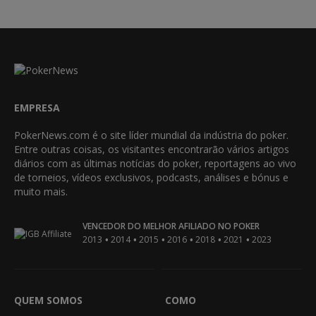
EMPRESA
PokerNews.com é o site líder mundial da indústria do poker.
Entre outras coisas, os visitantes encontrarão vários artigos
diários com as últimas notícias do poker, reportagens ao vivo
de torneios, vídeos exclusivos, podcasts, análises e bónus e
muito mais.
VENCEDOR DO MELHOR AFILIADO NO POKER
•
•
•
•
•
•
2013
2014
2015
2016
2018
2021
2023
QUEM SOMOS
COMO