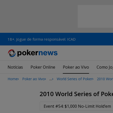
18+. Jogue de forma responsável. ICAD
Notícias
Poker Online
Poker ao Vivo
Como Jo
Home
Poker ao Vivo
…
World Series of Poker
2010 Worl
2010 World Series of Pok
Event #54: $1,000 No-Limit Hold’em