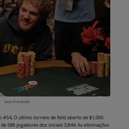
Sean Prendiville
#54, O ultimo torneio de field aberto de $1,000.
de 586 jogadores dos iniciais 3,844. As eliminações