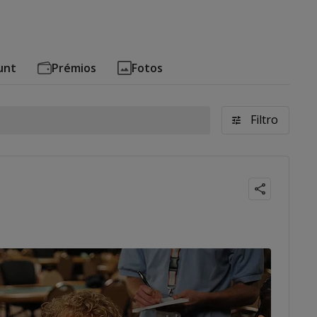
unt
Prémios
Fotos
Filtro