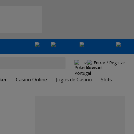
Entrar / Registar
ker
Casino Online
Jogos de Casino
Slots