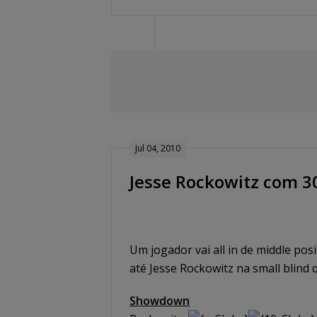
Jul 04, 2010
Jesse Rockowitz com 3
Um jogador vai all in de middle pos
até Jesse Rockowitz na small blind qu
Showdown