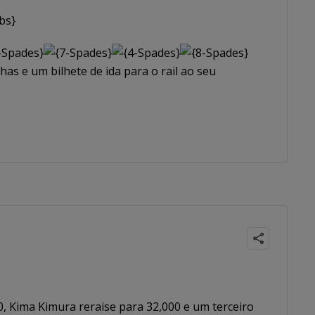
has e um bilhete de ida para o rail ao seu
0, Kima Kimura reraise para 32,000 e um terceiro