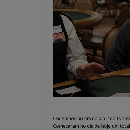
Chegamos ao fim do dia 2 do Evento 
Começaram no dia de hoje um total 