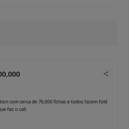
00,000
ition com cerca de 76,000 fichas e todos fazem fold
e faz o call.