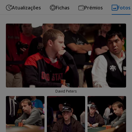
Atualizações
Fichas
Prémios
Fotos
David Peters