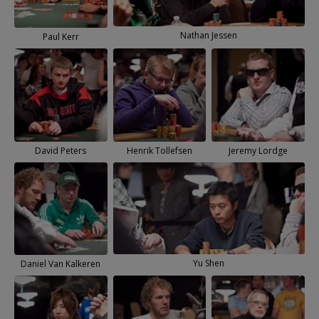
Nathan Jessen
Paul Kerr
David Peters
Henrik Tollefsen
Jeremy Lordge
Yu Shen
Daniel Van Kalkeren