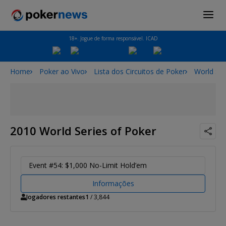
18+. Jogue de forma responsável. ICAD
Home
Poker ao Vivo
Lista dos Circuitos de Poker
World Ser
2010 World Series of Poker
Event #54: $1,000 No-Limit Hold’em
Informações
Jogadores restantes
1
/ 3,844