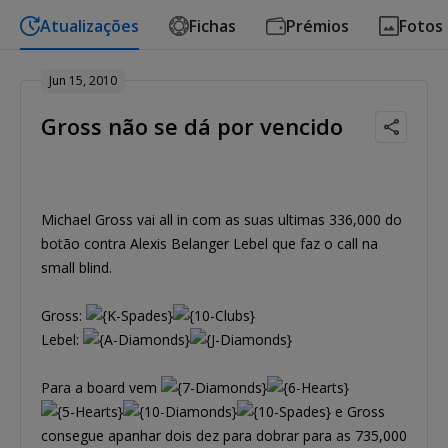
Atualizações
Fichas
Prémios
Fotos
Jun 15, 2010
Gross não se dá por vencido
Michael Gross vai all in com as suas ultimas 336,000 do
botão contra Alexis Belanger Lebel que faz o call na
small blind.
Gross:
Lebel:
Para a board vem
e Gross
consegue apanhar dois dez para dobrar para as 735,000