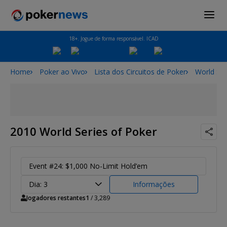
18+. Jogue de forma responsável. ICAD
Home
Poker ao Vivo
Lista dos Circuitos de Poker
World Ser
2010 World Series of Poker
Event #24: $1,000 No-Limit Hold’em
Dia: 3
Informações
Jogadores restantes
1
/ 3,289