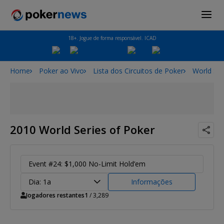
18+. Jogue de forma responsável. ICAD
Home
Poker ao Vivo
Lista dos Circuitos de Poker
World Ser
2010 World Series of Poker
Event #24: $1,000 No-Limit Hold’em
Dia: 1a
Informações
Jogadores restantes
1
/ 3,289